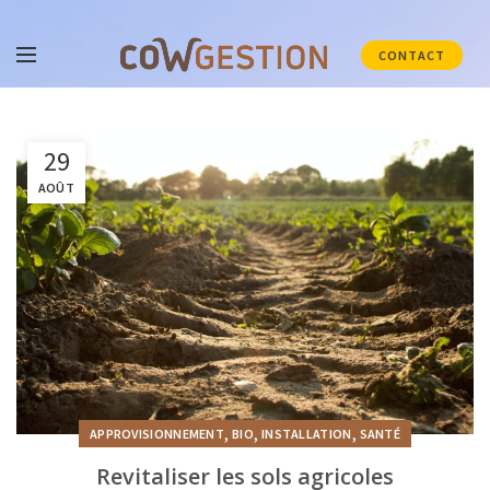
CONTACT
29
AOÛT
,
,
,
APPROVISIONNEMENT
BIO
INSTALLATION
SANTÉ
Revitaliser les sols agricoles