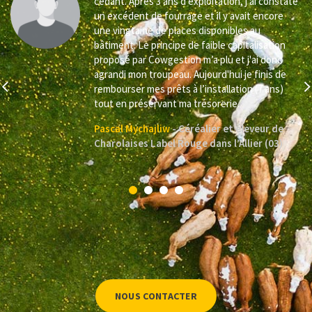
cédant. Après 3 ans d’exploitation, j’ai constaté
un excédent de fourrage et il y avait encore
une vingtaine de places disponibles au
bâtiment. Le principe de faible capitalisation
s
proposé par Cowgestion m’a plu et j'ai donc
agrandi mon troupeau. Aujourd'hui je finis de
s
rembourser mes prêts à l’installation (7 ans)
tout en préservant ma trésorerie.
Pascal Mychajliw
Céréalier et éleveur de
Charolaises Label Rouge dans l’Allier (03)
NOUS CONTACTER