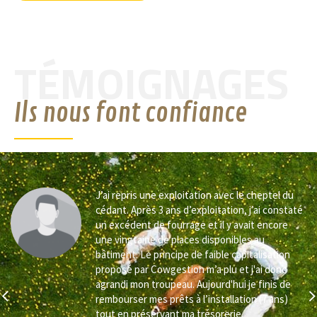
TÉMOIGNAGES
Ils nous font confiance
J’ai repris une exploitation avec le cheptel du
cédant. Après 3 ans d’exploitation, j’ai constaté
un excédent de fourrage et il y avait encore
une vingtaine de places disponibles au
bâtiment. Le principe de faible capitalisation
s
proposé par Cowgestion m’a plu et j'ai donc
agrandi mon troupeau. Aujourd'hui je finis de
s
rembourser mes prêts à l’installation (7 ans)
tout en préservant ma trésorerie.