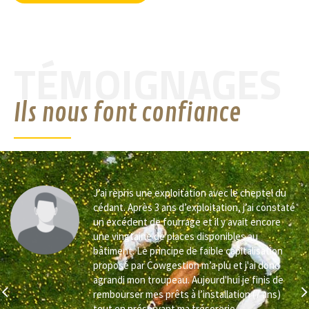
TÉMOIGNAGES
Ils nous font confiance
J’ai repris une exploitation avec le cheptel du
cédant. Après 3 ans d’exploitation, j’ai constaté
un excédent de fourrage et il y avait encore
une vingtaine de places disponibles au
bâtiment. Le principe de faible capitalisation
s
proposé par Cowgestion m’a plu et j'ai donc
agrandi mon troupeau. Aujourd'hui je finis de
s
rembourser mes prêts à l’installation (7 ans)
tout en préservant ma trésorerie.