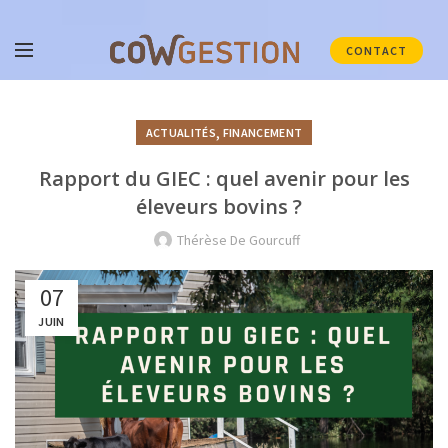
CONTACT
,
ACTUALITÉS
FINANCEMENT
Rapport du GIEC : quel avenir pour les
éleveurs bovins ?
Thérèse De Gourcuff
07
JUIN