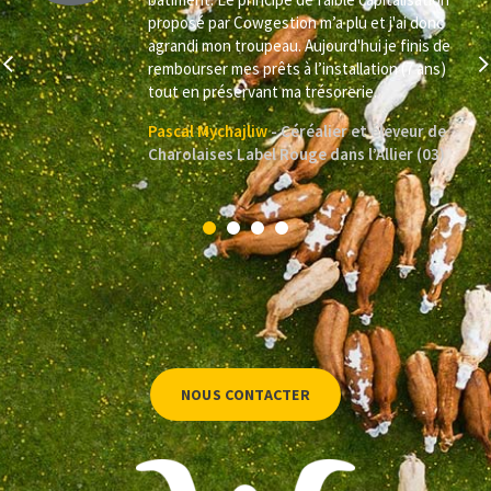
s
proposé par Cowgestion m’a plu et j'ai donc
agrandi mon troupeau. Aujourd'hui je finis de
s
rembourser mes prêts à l’installation (7 ans)
tout en préservant ma trésorerie.
Pascal Mychajliw
Céréalier et éleveur de
Charolaises Label Rouge dans l’Allier (03)
NOUS CONTACTER