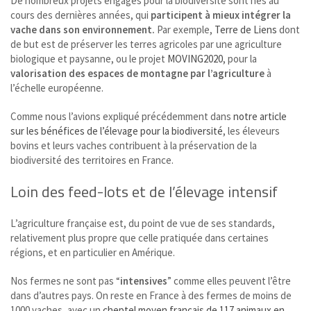
De nombreux projets engagés pour la biodiversité sont nés au
cours des dernières années, qui
participent à mieux intégrer la
vache dans son environnement.
Par exemple,
Terre de Liens
dont
de but est de préserver les terres agricoles par une agriculture
biologique et paysanne, ou le projet
MOVING2020
, pour la
valorisation des espaces de montagne par l’agriculture
à
l’échelle européenne.
Comme nous l’avions expliqué précédemment dans
notre article
sur les bénéfices de l’élevage pour la biodiversité
, les éleveurs
bovins et leurs vaches contribuent à la préservation de la
biodiversité des territoires en France.
Loin des feed-lots et de l’élevage intensif
L’agriculture française est, du point de vue de ses standards,
relativement plus propre que celle pratiquée dans certaines
régions, et en particulier en Amérique.
Nos fermes ne sont pas “
intensives
” comme elles peuvent l’être
dans d’autres pays. On reste en France à des fermes de moins de
1000 vaches, avec un
cheptel moyen français de 117 animaux en